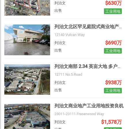
$630万
列治文
出售
工业用地
列治文北区罕见庭院式商业地产投资良机（含庞大商机）
12140 Vulcan Way
$690万
列治文
出售
工业用地
列治文南部 2.34 英亩大地 多户租赁投资地产现正出售
12711 No.5 Road
$938万
列治文
出售
工业用地
Choose view
Map view
列治文商业地产工业用地投资良机
Satellite
Traffic conditions
23011-23111 Fraserwood Way
Show traffic incidents
$1,578万
列治文