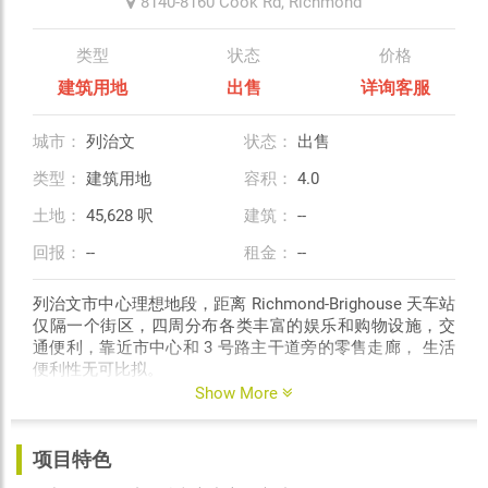
8140-8160 Cook Rd,
Richmond
类型
状态
价格
建筑用地
出售
详询客服
城市：
列治文
状态：
出售
类型：
建筑用地
容积：
4.0
土地：
45,628 呎
建筑：
--
回报：
--
租金：
--
列治文市中心理想地段，距离 Richmond-Brighouse 天车站
仅隔一个街区，四周分布各类丰富的娱乐和购物设施，交
通便利，靠近市中心和 3 号路主干道旁的零售走廊， 生活
便利性无可比拟。
Show More
项目特色