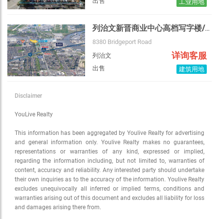
出售
工业用地
列治文新晋商业中心高档写字楼/酒店出售
8380 Bridgeport Road
详询客服
列治文
出售
建筑用地
Disclaimer
YouLive Realty
This information has been aggregated by Youlive Realty for advertising
and general information only. Youlive Realty makes no guarantees,
representations or warranties of any kind, expressed or implied,
regarding the information including, but not limited to, warranties of
content, accuracy and reliability. Any interested party should undertake
their own inquiries as to the accuracy of the information. Youlive Realty
excludes unequivocally all inferred or implied terms, conditions and
warranties arising out of this document and excludes all liability for loss
and damages arising there from.